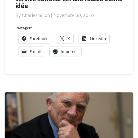
idée
:
pourquoi
By
Charlesmillon
|
Novembre 30, 2016
le
retour
Partager :
du
Facebook
X
LinkedIn
service
national
E-mail
Imprimer
est
une
fausse
bonne
idée