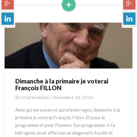
+
Read
More
Dimanche à la primaire je voterai
Dimanche
François FILLON
à
la
By
Charlesmillon
|
Novembre 18, 2016
primaire
je
Amis qui me suivez et qui m’interrogez, dimanche à la
voterai
primaire je voterai François Fillon. Et pour le
François
programme et pour l’homme. Son programme, il l’a
FILLON
bâti après avoir effectué un diagnostic fouillé et