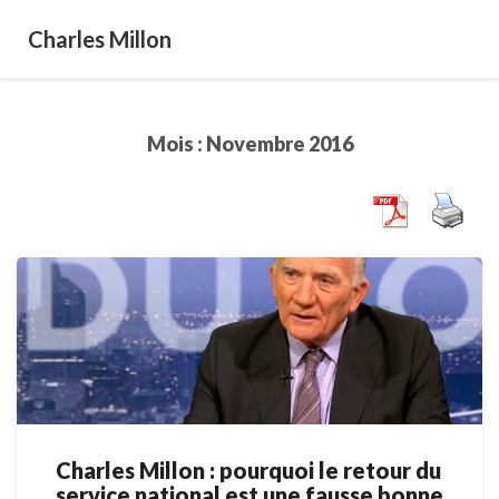
Charles Millon
Mois :
Novembre 2016
Charles Millon : pourquoi le retour du
Charles
service national est une fausse bonne
Millon