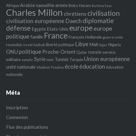
Arabie saoudite
armée
Afrique
Boko Haram
Burkina Faso
Charles Millon
civilisation
chrétiens
diplomatie
Daech
civilisation européenne
europe
défense
europe
Egypte
Etats‐Unis
France
politique
famille
François Hollande
guerre civile
Libye
Mali
liberté politique
Nigeria
Hezbollah
Israël
Kadhafi
Niger
politique
ONU
Proche-Orient
russie
service
Qatar
Union européenne
Syrie
Tunisie
militaire
Turquie
tdah
somalie
école
éducation
unité nationale
éducation
Vladimir Poutine
nationale
Méta
Inscription
Connexion
Flux des publications