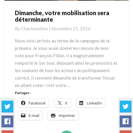
Dimanche, votre mobilisation sera
Dimanche,
déterminante
votre
mobilisation
By
Charlesmillon
|
Novembre 25, 2016
sera
déterminante
Nous voici arrivés au terme de la campagne de la
primaire. Je vous avais donné les raisons de mon
vote pour François Fillon. Il a magistralement
remporté le 1er tour, déjouant ainsi les pronostics et
les souhaits de tous les acteurs du politiquement
correct. Il convient dimanche de transformer l’essai
en allant voter: c’est votre …
Partager :
Facebook
X
LinkedIn
E-mail
Imprimer