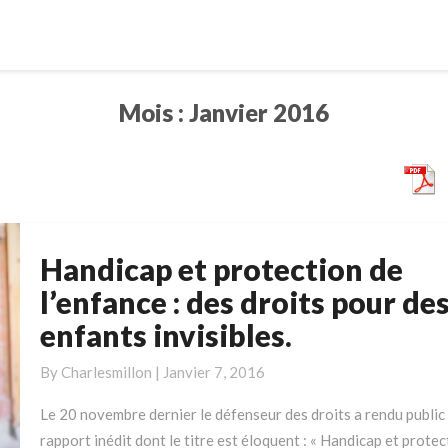
Mois :
Janvier 2016
Handicap et protection de
Handicap
et
l’enfance : des droits pour de
protection
enfants invisibles.
de
l’enfance
By
Charlesmillon
|
Janvier 7, 2016
:
des
Le 20 novembre dernier le défenseur des droits a rendu public
droits
rapport inédit dont le titre est éloquent : « Handicap et protec