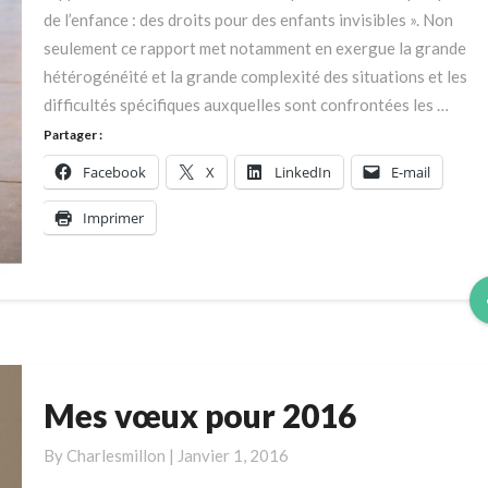
pour
de l’enfance : des droits pour des enfants invisibles ». Non
des
seulement ce rapport met notamment en exergue la grande
enfants
hétérogénéité et la grande complexité des situations et les
invisibles.
difficultés spécifiques auxquelles sont confrontées les …
Partager :
Facebook
X
LinkedIn
E-mail
Imprimer
Mes vœux pour 2016
Mes
vœux
By
Charlesmillon
|
Janvier 1, 2016
pour