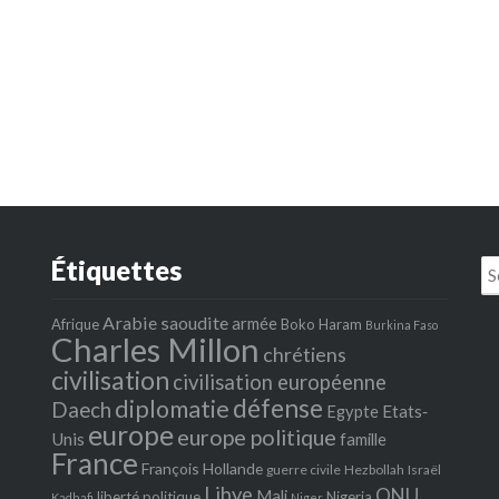
Étiquettes
Se
fo
Arabie saoudite
armée
Afrique
Boko Haram
Burkina Faso
Charles Millon
chrétiens
civilisation
civilisation européenne
défense
diplomatie
Daech
Egypte
Etats‐
europe
europe politique
Unis
famille
France
François Hollande
guerre civile
Hezbollah
Israël
Libye
ONU
Mali
liberté politique
Nigeria
Kadhafi
Niger