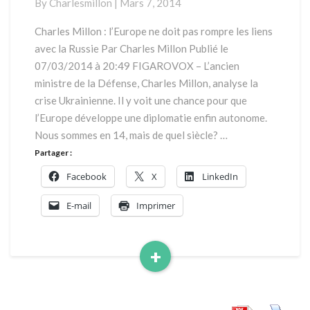
By
Charlesmillon
|
Mars 7, 2014
l’Europe
ne
Charles Millon : l’Europe ne doit pas rompre les liens
doit
avec la Russie Par Charles Millon Publié le
pas
07/03/2014 à 20:49 FIGAROVOX – L’ancien
rompre
ministre de la Défense, Charles Millon, analyse la
les
crise Ukrainienne. Il y voit une chance pour que
liens
avec
l’Europe développe une diplomatie enfin autonome.
la
Nous sommes en 14, mais de quel siècle? …
Russie
Partager :
Facebook
X
LinkedIn
E-mail
Imprimer
+
Read
More