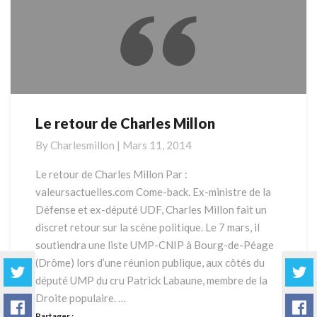
Le retour de Charles Millon
Le
retour
By
Charlesmillon
|
Mars 11, 2014
de
Charles
Le retour de Charles Millon Par :
Millon
valeursactuelles.com Come-back. Ex-ministre de la
Défense et ex-député UDF, Charles Millon fait un
discret retour sur la scène politique. Le 7 mars, il
soutiendra une liste UMP-CNIP à Bourg-de-Péage
(Drôme) lors d’une réunion publique, aux côtés du
député UMP du cru Patrick Labaune, membre de la
Droite populaire. …
Partager :