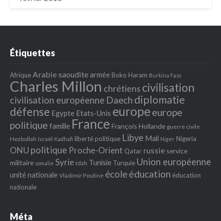
Étiquettes
Arabie saoudite
armée
Afrique
Boko Haram
Burkina Faso
Charles Millon
civilisation
chrétiens
diplomatie
Daech
civilisation européenne
europe
défense
europe
Egypte
Etats‐Unis
France
politique
famille
François Hollande
guerre civile
Libye
Mali
liberté politique
Nigeria
Hezbollah
Israël
Kadhafi
Niger
politique
ONU
Proche-Orient
russie
service
Qatar
Union européenne
Syrie
Tunisie
militaire
Turquie
tdah
somalie
école
éducation
unité nationale
éducation
Vladimir Poutine
nationale
Méta