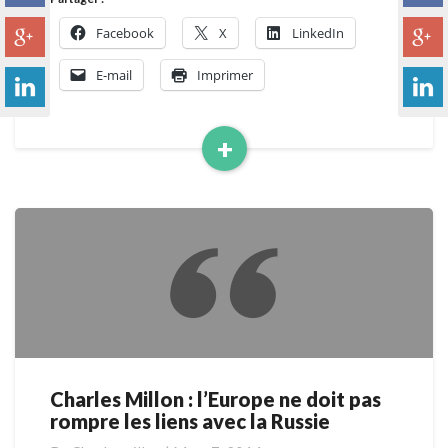
Facebook
X
LinkedIn
E-mail
Imprimer
+
Read
More
Charles Millon : l’Europe ne doit pas
Charles
rompre les liens avec la Russie
Millon
: