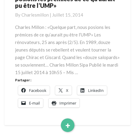
pu être l’UMP»
:
«Quelque
By
Charlesmillon
|
Juillet 15, 2014
part,
nous
Charles Millon : «Quelque part, nous posions les
posions
prémices de ce qu’aurait pu être l’UMP» Les
les
rénovateurs, 25 ans après (2/5). En 1989, douze
prémices
jeunes députés se rebellent et veulent tourner la
de
page Chirac et Giscard. Quand les «douze salopards»
ce
qu’aurait
se souviennent… Charles Millon Sipa Publié le mardi
pu
15 juillet 2014 à 10h55 – Mis …
être
Partager :
l’UMP»
Facebook
X
LinkedIn
E-mail
Imprimer
+
Read