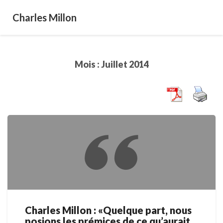
Charles Millon
Mois :
Juillet 2014
Charles Millon : «Quelque part, nous
Charles
posions les prémices de ce qu’aurait
Millon