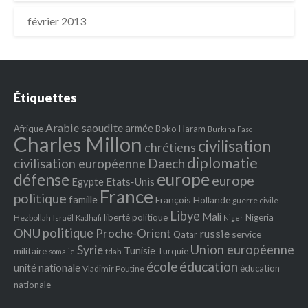
février 2013
Étiquettes
Arabie saoudite
armée
Afrique
Boko Haram
Burkina Faso
Charles Millon
civilisation
chrétiens
diplomatie
Daech
civilisation européenne
europe
défense
europe
Egypte
Etats‐Unis
France
politique
famille
François Hollande
guerre civile
Libye
Mali
liberté politique
Nigeria
Hezbollah
Israël
Kadhafi
Niger
politique
ONU
Proche-Orient
russie
service
Qatar
Union européenne
Syrie
Tunisie
militaire
Turquie
tdah
somalie
école
éducation
unité nationale
éducation
Vladimir Poutine
nationale