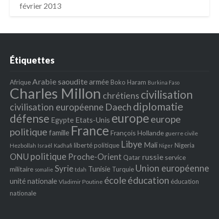
février 2013
Étiquettes
Arabie saoudite
armée
Afrique
Boko Haram
Burkina Faso
Charles Millon
civilisation
chrétiens
diplomatie
Daech
civilisation européenne
europe
défense
europe
Egypte
Etats‐Unis
France
politique
famille
François Hollande
guerre civile
Libye
Mali
liberté politique
Nigeria
Hezbollah
Israël
Kadhafi
Niger
politique
ONU
Proche-Orient
russie
service
Qatar
Union européenne
Syrie
Tunisie
militaire
Turquie
tdah
somalie
école
éducation
unité nationale
éducation
Vladimir Poutine
nationale