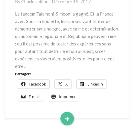
By
Charlesmillon
|
Décembre 15, 2017
QUI
ETONNERA
Le tandem Talamoni-Simeoni a gagné. Et la France
L’EUROPE
avec. Sous sa houlette, les Corses vont tenter de
démontrer sans hargne, avec calme et détermination,
qu’autonomie régionale et République peuvent rimer
; qu’il est possible de tester des expériences sans
pour autant tout détruire et qui plus est, si ces
expériences s’avéraient positives, elles pourraient
être …
Partager :
Facebook
X
LinkedIn
E-mail
Imprimer
+
Read
More