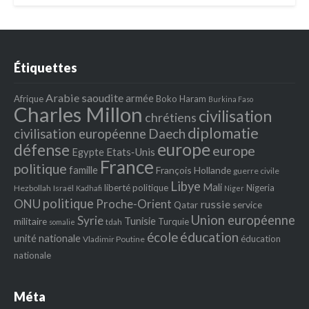
Étiquettes
Arabie saoudite
armée
Afrique
Boko Haram
Burkina Faso
Charles Millon
civilisation
chrétiens
diplomatie
Daech
civilisation européenne
europe
défense
europe
Egypte
Etats‐Unis
France
politique
famille
François Hollande
guerre civile
Libye
Mali
liberté politique
Nigeria
Hezbollah
Israël
Kadhafi
Niger
politique
ONU
Proche-Orient
russie
service
Qatar
Union européenne
Syrie
Tunisie
militaire
Turquie
tdah
somalie
école
éducation
unité nationale
éducation
Vladimir Poutine
nationale
Méta