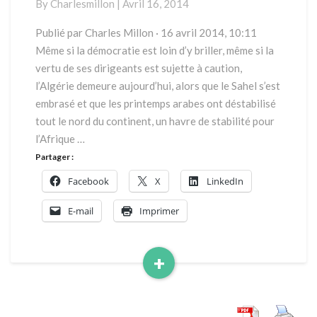
By
Charlesmillon
|
Avril 16, 2014
la
croisée
Publié par Charles Millon · 16 avril 2014, 10:11
des
Même si la démocratie est loin d’y briller, même si la
chemins
vertu de ses dirigeants est sujette à caution,
l’Algérie demeure aujourd’hui, alors que le Sahel s’est
embrasé et que les printemps arabes ont déstabilisé
tout le nord du continent, un havre de stabilité pour
l’Afrique …
Partager :
Facebook
X
LinkedIn
E-mail
Imprimer
+
Read
More