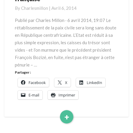
l’intervention
By
Charlesmillon
|
Avril 6, 2014
française
Publié par Charles Millon · 6 avril 2014, 19:07 Le
rétablissement de la paix civile sera long sans doute
en République centrafricaine. L’Etat est réduit à sa
plus simple expression, les caisses du trésor sont
vides ‐ et l’on murmure que le précédent président
François Bozizé, en fuite, n’est pas étranger à cette
pénurie – …
Partager :
Facebook
X
LinkedIn
E-mail
Imprimer
+
Read
More