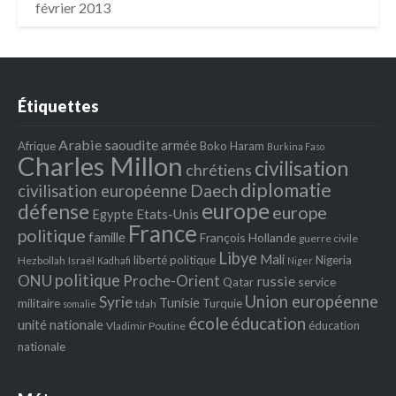
février 2013
Étiquettes
Arabie saoudite
armée
Afrique
Boko Haram
Burkina Faso
Charles Millon
civilisation
chrétiens
diplomatie
Daech
civilisation européenne
europe
défense
europe
Egypte
Etats‐Unis
France
politique
famille
François Hollande
guerre civile
Libye
Mali
liberté politique
Nigeria
Hezbollah
Israël
Kadhafi
Niger
politique
ONU
Proche-Orient
russie
service
Qatar
Union européenne
Syrie
Tunisie
militaire
Turquie
tdah
somalie
école
éducation
unité nationale
éducation
Vladimir Poutine
nationale