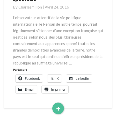
finir
By
Charlesmillon
|
Avril 24, 2016
avec
la
L’observateur attentif de la vie politique
présidentielle
internationale, le Persan de notre temps, pourrait
spectacle
légitimement s’étonner d’une exception française qui
n’est pas, selon nous, des plus glorieuses
contrairement aux apparences : parmi toutes les
grandes démocraties avancées de la terre, notre
pays est le seul qui continue d’élire un président de la
république au suffrage universel …
Partager :
Facebook
X
LinkedIn
E-mail
Imprimer
+
Read