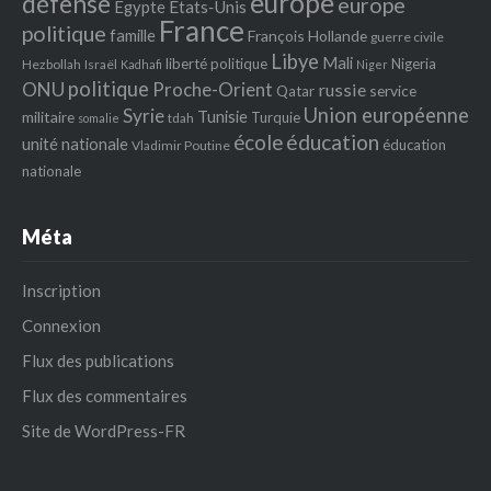
europe
défense
europe
Egypte
Etats‐Unis
France
politique
famille
François Hollande
guerre civile
Libye
Mali
liberté politique
Nigeria
Hezbollah
Israël
Kadhafi
Niger
politique
ONU
Proche-Orient
russie
service
Qatar
Union européenne
Syrie
Tunisie
militaire
Turquie
tdah
somalie
école
éducation
unité nationale
éducation
Vladimir Poutine
nationale
Méta
Inscription
Connexion
Flux des publications
Flux des commentaires
Site de WordPress-FR