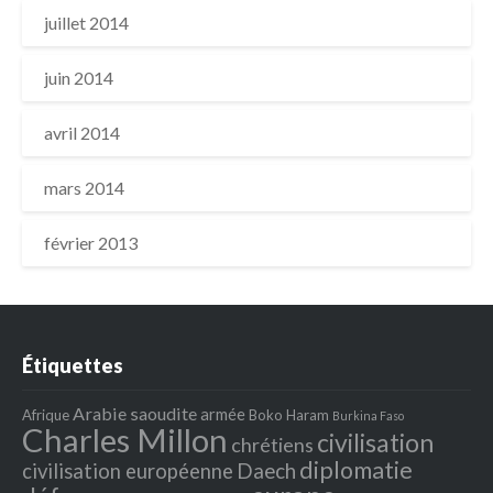
juillet 2014
juin 2014
avril 2014
mars 2014
février 2013
Étiquettes
Arabie saoudite
armée
Afrique
Boko Haram
Burkina Faso
Charles Millon
civilisation
chrétiens
diplomatie
Daech
civilisation européenne