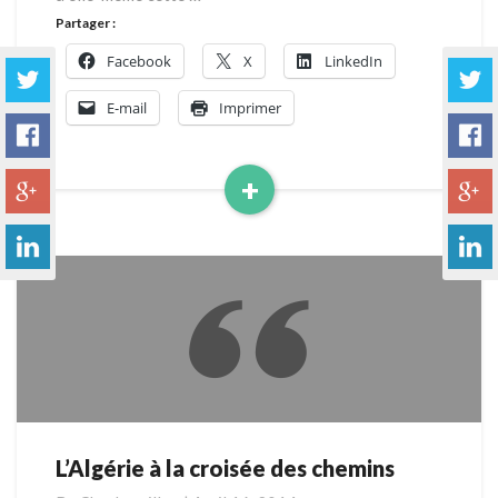
Partager :
Facebook
X
LinkedIn
E-mail
Imprimer
+
Read
More
L’Algérie à la croisée des chemins
L’Algérie
à