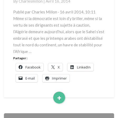
By
Charlesmillon
|
Avril 16, 2014
la
croisée
Publié par Charles Millon · 16 avril 2014, 10:11
des
Même si la démocratie est loin d’y briller, même si la
chemins
vertu de ses dirigeants est sujette à caution,
l’Algérie demeure aujourd’hui, alors que le Sahel s’est
embrasé et que les printemps arabes ont déstabilisé
tout le nord du continent, un havre de stabilité pour
l’Afrique …
Partager :
Facebook
X
LinkedIn
E-mail
Imprimer
+
Read
More