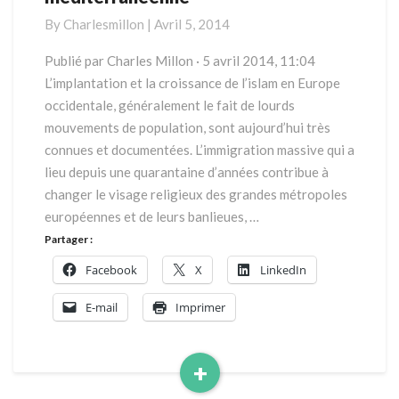
géopolitique
By
Charlesmillon
|
Avril 5, 2014
méditerranéenne
Publié par Charles Millon · 5 avril 2014, 11:04
L’implantation et la croissance de l’islam en Europe
occidentale, généralement le fait de lourds
mouvements de population, sont aujourd’hui très
connues et documentées. L’immigration massive qui a
lieu depuis une quarantaine d’années contribue à
changer le visage religieux des grandes métropoles
européennes et de leurs banlieues, …
Partager :
Facebook
X
LinkedIn
E-mail
Imprimer
+
Read