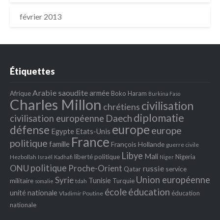
février 2013
Étiquettes
Arabie saoudite
armée
Afrique
Boko Haram
Burkina Faso
Charles Millon
civilisation
chrétiens
diplomatie
Daech
civilisation européenne
europe
défense
europe
Egypte
Etats‐Unis
France
politique
famille
François Hollande
guerre civile
Libye
Mali
liberté politique
Nigeria
Hezbollah
Israël
Kadhafi
Niger
politique
ONU
Proche-Orient
russie
service
Qatar
Union européenne
Syrie
Tunisie
militaire
Turquie
tdah
somalie
école
éducation
unité nationale
éducation
Vladimir Poutine
nationale