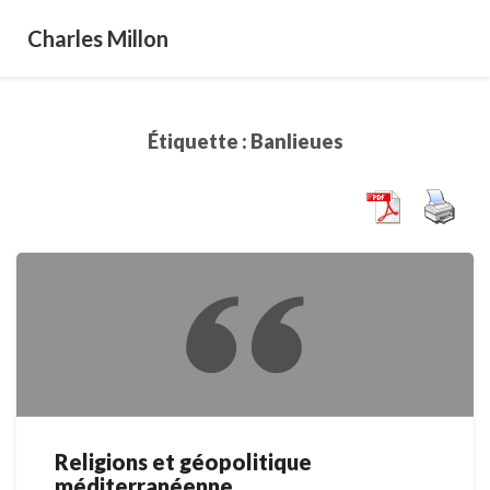
Charles Millon
Étiquette :
Banlieues
Religions et géopolitique
Religions
méditerranéenne
et