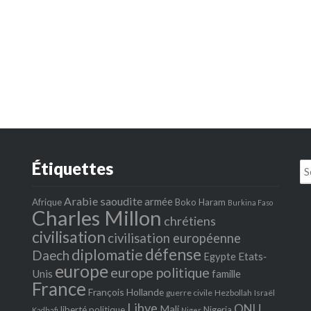
Étiquettes
Se
fo
Arabie saoudite
armée
Afrique
Boko Haram
Burkina Faso
Charles Millon
chrétiens
civilisation
civilisation européenne
défense
diplomatie
Daech
Egypte
Etats‐
europe
europe politique
Unis
famille
France
François Hollande
guerre civile
Hezbollah
Israël
Libye
ONU
Mali
liberté politique
Nigeria
Kadhafi
Niger