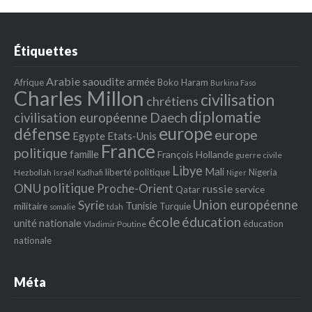
Étiquettes
Arabie saoudite
armée
Afrique
Boko Haram
Burkina Faso
Charles Millon
civilisation
chrétiens
diplomatie
Daech
civilisation européenne
europe
défense
europe
Egypte
Etats‐Unis
France
politique
famille
François Hollande
guerre civile
Libye
Mali
liberté politique
Nigeria
Hezbollah
Israël
Kadhafi
Niger
politique
ONU
Proche-Orient
russie
service
Qatar
Union européenne
Syrie
Tunisie
militaire
Turquie
tdah
somalie
école
éducation
unité nationale
éducation
Vladimir Poutine
nationale
Méta