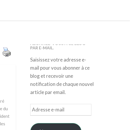
ABONNEZ-VOUS À CE BLOG
PAR E-MAIL.
Saisissez votre adresse e-
mail pour vous abonner à ce
blog et recevoir une
notification de chaque nouvel
article par email.
gré
Adresse
e du
e-
vident
mail
les