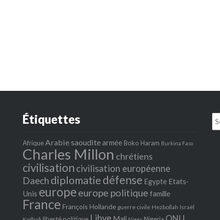
Étiquettes
Se
fo
Arabie saoudite
armée
Afrique
Boko Haram
Burkina Faso
Charles Millon
chrétiens
civilisation
civilisation européenne
défense
diplomatie
Daech
Egypte
Etats‐
europe
europe politique
Unis
famille
France
François Hollande
guerre civile
Hezbollah
Israël
Libye
ONU
Mali
liberté politique
Nigeria
Kadhafi
Niger