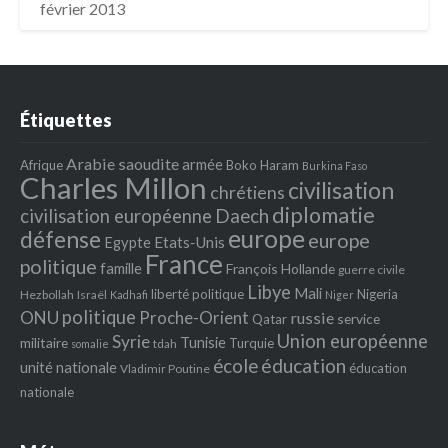
février 2013
Étiquettes
Arabie saoudite
armée
Afrique
Boko Haram
Burkina Faso
Charles Millon
civilisation
chrétiens
diplomatie
Daech
civilisation européenne
europe
défense
europe
Egypte
Etats‐Unis
France
politique
famille
François Hollande
guerre civile
Libye
Mali
liberté politique
Nigeria
Hezbollah
Israël
Kadhafi
Niger
politique
ONU
Proche-Orient
russie
service
Qatar
Union européenne
Syrie
Tunisie
militaire
Turquie
tdah
somalie
école
éducation
unité nationale
éducation
Vladimir Poutine
nationale