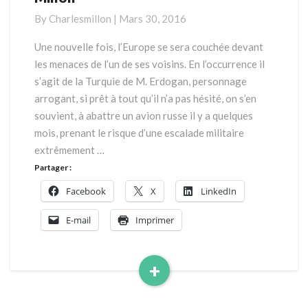
de
By
Charlesmillon
|
Mars 30, 2016
la
Turquie
Une nouvelle fois, l’Europe se sera couchée devant
par
les menaces de l’un de ses voisins. En l’occurrence il
Charles
s’agit de la Turquie de M. Erdogan, personnage
Millon
arrogant, si prêt à tout qu’il n’a pas hésité, on s’en
souvient, à abattre un avion russe il y a quelques
mois, prenant le risque d’une escalade militaire
extrêmement …
Partager :
Facebook
X
LinkedIn
E-mail
Imprimer
+
Read
More