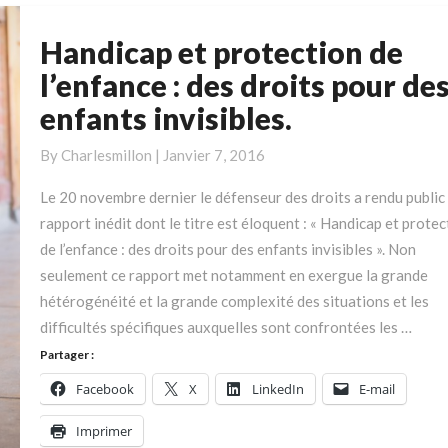
Handicap et protection de
Handicap
et
l’enfance : des droits pour de
protection
enfants invisibles.
de
l’enfance
By
Charlesmillon
|
Janvier 7, 2016
:
des
Le 20 novembre dernier le défenseur des droits a rendu public
droits
rapport inédit dont le titre est éloquent : « Handicap et protec
pour
de l’enfance : des droits pour des enfants invisibles ». Non
des
seulement ce rapport met notamment en exergue la grande
enfants
hétérogénéité et la grande complexité des situations et les
invisibles.
difficultés spécifiques auxquelles sont confrontées les …
Partager :
Facebook
X
LinkedIn
E-mail
Imprimer