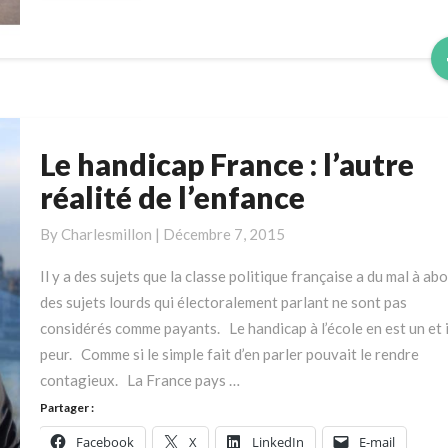
Le handicap France : l’autre
Le
handicap
réalité de l’enfance
France
:
By
Charlesmillon
|
Décembre 7, 2015
l’autre
Il y a des sujets que la classe politique française a du mal à abo
réalité
des sujets lourds qui électoralement parlant ne sont pas
de
considérés comme payants. Le handicap à l’école en est un et il
l’enfance
peur. Comme si le simple fait d’en parler pouvait le rendre
contagieux. La France pays …
Partager :
Facebook
X
LinkedIn
E-mail