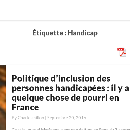
Étiquette :
Handicap
Politique d’inclusion des
Politique
d’inclusion
personnes handicapées : il y a
des
quelque chose de pourri en
personnes
France
handicapées
:
By
Charlesmillon
|
Septembre 20, 2016
il
y
C’est le journal Marianne, dans son édition en ligne du 7 sept