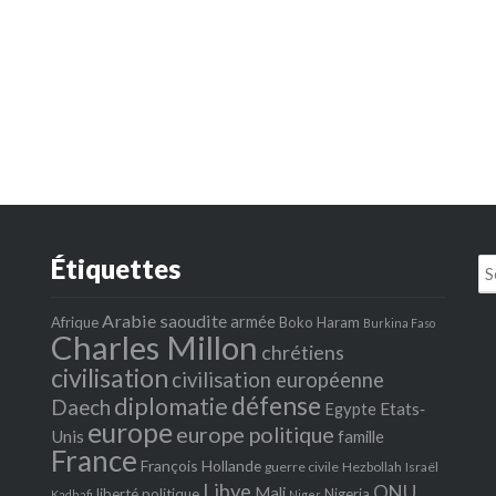
Étiquettes
Se
fo
Arabie saoudite
armée
Afrique
Boko Haram
Burkina Faso
Charles Millon
chrétiens
civilisation
civilisation européenne
défense
diplomatie
Daech
Egypte
Etats‐
europe
europe politique
Unis
famille
France
François Hollande
guerre civile
Hezbollah
Israël
Libye
ONU
Mali
liberté politique
Nigeria
Kadhafi
Niger