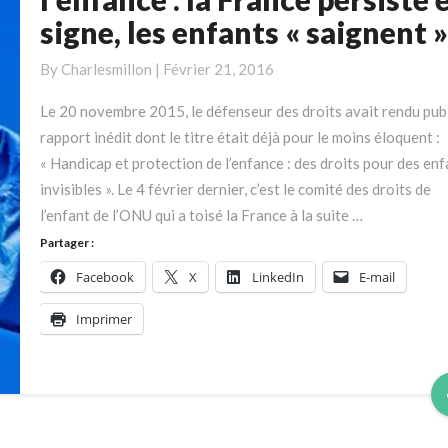
protection
signe, les enfants « saignent »
de
l’enfance
By
Charlesmillon
|
Février 21, 2016
:
la
Le 20 novembre 2015, le défenseur des droits avait rendu publ
France
rapport inédit dont le titre était déjà pour le moins éloquent :
persiste
« Handicap et protection de l’enfance : des droits pour des enf
et
invisibles ». Le 4 février dernier, c’est le comité des droits de
signe,
l’enfant de l’ONU qui a toisé la France à la suite …
les
Partager :
enfants
Facebook
X
LinkedIn
E-mail
«
saignent
Imprimer
»