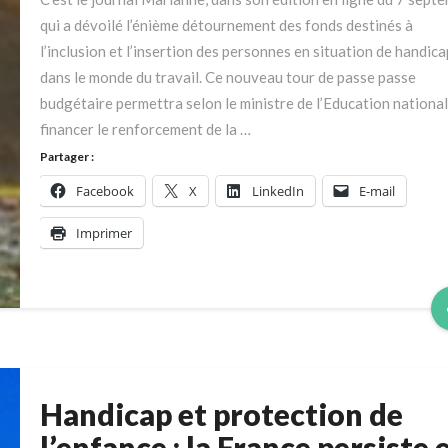
a
qui a dévoilé l’énième détournement des fonds destinés à
quelque
l’inclusion et l’insertion des personnes en situation de handica
chose
dans le monde du travail. Ce nouveau tour de passe passe
de
budgétaire permettra selon le ministre de l’Education nationa
pourri
financer le renforcement de la …
en
Partager :
France
Facebook
X
LinkedIn
E-mail
Imprimer
Handicap et protection de
Handicap
et
l’enfance : la France persiste 