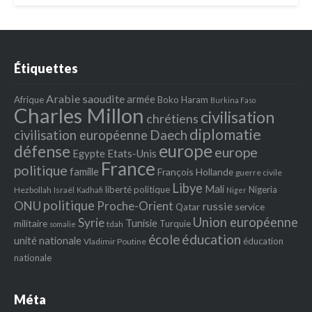
Étiquettes
Arabie saoudite
armée
Afrique
Boko Haram
Burkina Faso
Charles Millon
civilisation
chrétiens
diplomatie
Daech
civilisation européenne
europe
défense
europe
Egypte
Etats‐Unis
France
politique
famille
François Hollande
guerre civile
Libye
Mali
liberté politique
Nigeria
Hezbollah
Israël
Kadhafi
Niger
politique
ONU
Proche-Orient
russie
service
Qatar
Union européenne
Syrie
Tunisie
militaire
Turquie
tdah
somalie
école
éducation
unité nationale
éducation
Vladimir Poutine
nationale
Méta