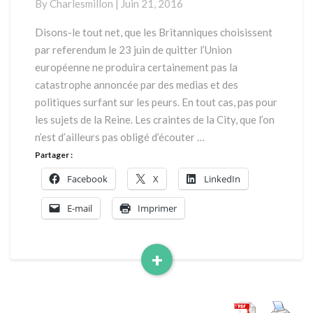
By
Charlesmillon
|
Juin 21, 2016
vu
par
Disons-le tout net, que les Britanniques choisissent
Charles
par referendum le 23 juin de quitter l’Union
Millon
européenne ne produira certainement pas la
catastrophe annoncée par des medias et des
politiques surfant sur les peurs. En tout cas, pas pour
les sujets de la Reine. Les craintes de la City, que l’on
n’est d’ailleurs pas obligé d’écouter …
Partager :
Facebook
X
LinkedIn
E-mail
Imprimer
+
Read
More