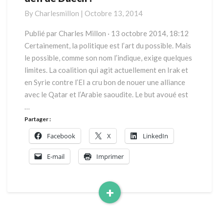
réellement
By
Charlesmillon
|
Octobre 13, 2014
au
défi
Publié par Charles Millon · 13 octobre 2014, 18:12
de
Certainement, la politique est l’art du possible. Mais
Daech
le possible, comme son nom l’indique, exige quelques
?
limites. La coalition qui agit actuellement en Irak et
en Syrie contre l’EI a cru bon de nouer une alliance
avec le Qatar et l’Arabie saoudite. Le but avoué est
…
Partager :
Facebook
X
LinkedIn
E-mail
Imprimer
+
Read
More