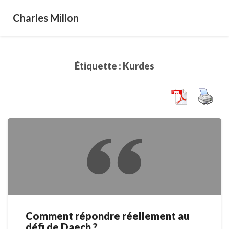
Charles Millon
Étiquette :
Kurdes
Comment répondre réellement au
Comment
défi de Daech ?
répondre