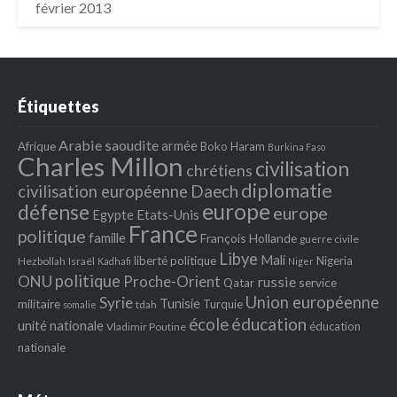
février 2013
Étiquettes
Arabie saoudite
armée
Afrique
Boko Haram
Burkina Faso
Charles Millon
civilisation
chrétiens
diplomatie
Daech
civilisation européenne
europe
défense
europe
Egypte
Etats‐Unis
France
politique
famille
François Hollande
guerre civile
Libye
Mali
liberté politique
Nigeria
Hezbollah
Israël
Kadhafi
Niger
politique
ONU
Proche-Orient
russie
service
Qatar
Union européenne
Syrie
Tunisie
militaire
Turquie
tdah
somalie
école
éducation
unité nationale
éducation
Vladimir Poutine
nationale