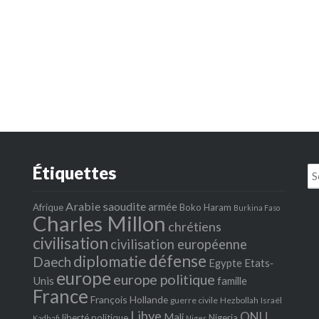
Étiquettes
Se
fo
Arabie saoudite
armée
Afrique
Boko Haram
Burkina Faso
Charles Millon
chrétiens
civilisation
civilisation européenne
défense
diplomatie
Daech
Egypte
Etats‐
europe
europe politique
Unis
famille
France
François Hollande
guerre civile
Hezbollah
Israël
Libye
ONU
Mali
liberté politique
Nigeria
Kadhafi
Niger