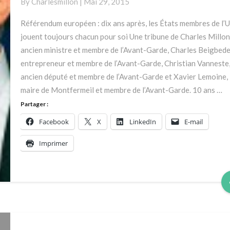
By
Charlesmillon
|
Mai 29, 2015
les
États
Référendum européen : dix ans après, les États membres de l’U
membres
jouent toujours chacun pour soi Une tribune de Charles Millon
de
ancien ministre et membre de l’Avant-Garde, Charles Beigbede
l’UE
entrepreneur et membre de l’Avant-Garde, Christian Vanneste
la
ancien député et membre de l’Avant-Garde et Xavier Lemoine,
jouent
maire de Montfermeil et membre de l’Avant-Garde. 10 ans …
toujours
Partager :
chacun
pour
Facebook
X
LinkedIn
E-mail
soi
Imprimer