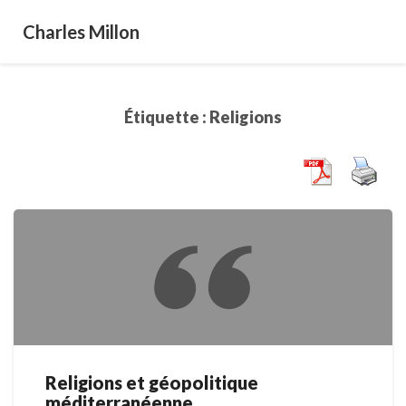
Charles Millon
Étiquette :
Religions
Religions et géopolitique
Religions
méditerranéenne
et