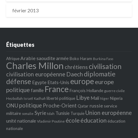
février 2013
Étiquettes
Arabie saoudite
armée
Afrique
Boko Haram
Burkina Faso
Charles Millon
civilisation
chrétiens
diplomatie
Daech
civilisation européenne
europe
défense
europe
Egypte
Etats‐Unis
France
politique
famille
François Hollande
guerre civile
Libye
Mali
liberté politique
Nigeria
Hezbollah
Israël
Kadhafi
Niger
politique
ONU
Proche-Orient
russie
service
Qatar
Union européenne
Syrie
Tunisie
militaire
Turquie
tdah
somalie
école
éducation
unité nationale
éducation
Vladimir Poutine
nationale