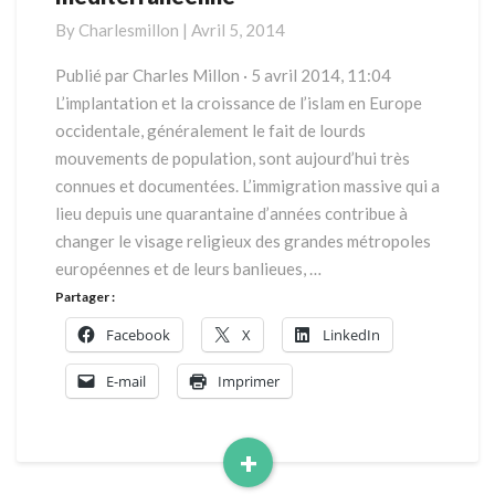
géopolitique
By
Charlesmillon
|
Avril 5, 2014
méditerranéenne
Publié par Charles Millon · 5 avril 2014, 11:04
L’implantation et la croissance de l’islam en Europe
occidentale, généralement le fait de lourds
mouvements de population, sont aujourd’hui très
connues et documentées. L’immigration massive qui a
lieu depuis une quarantaine d’années contribue à
changer le visage religieux des grandes métropoles
européennes et de leurs banlieues, …
Partager :
Facebook
X
LinkedIn
E-mail
Imprimer
+
Read