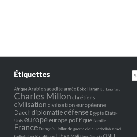
Étiquettes
Se
fo
Arabie saoudite
armée
Afrique
Boko Haram
Burkina Faso
Charles Millon
chrétiens
civilisation
civilisation européenne
défense
diplomatie
Daech
Egypte
Etats‐
europe
europe politique
Unis
famille
France
François Hollande
guerre civile
Hezbollah
Israël
Libye
ONU
Mali
liberté politique
Nigeria
Kadhafi
Niger