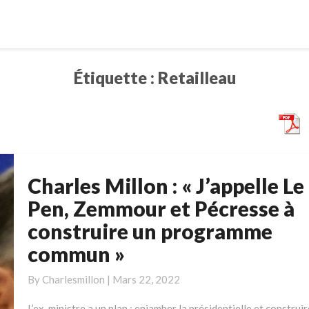
Étiquette :
Retailleau
Charles Millon : « J’appelle Le
Charles
Millon
Pen, Zemmour et Pécresse à
:
construire un programme
« J’appelle
commun »
Le
Pen,
By
Charlesmillon
|
Mars 22, 2022
Zemmour
et
L’ex-ministre a un plan : enjamber la présidentielle et construir