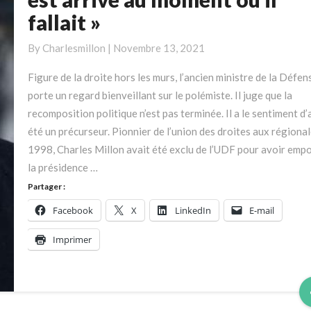
:
fallait »
« Eric
Zemmour
By
Charlesmillon
|
Novembre 13, 2021
est
arrivé
Figure de la droite hors les murs, l’ancien ministre de la Défen
au
porte un regard bienveillant sur le polémiste. Il juge que la
moment
recomposition politique n’est pas terminée. Il a le sentiment d’
où
été un précurseur. Pionnier de l’union des droites aux régiona
il
1998, Charles Millon avait été exclu de l’UDF pour avoir emp
fallait »
la présidence …
Partager :
Facebook
X
LinkedIn
E-mail
Imprimer