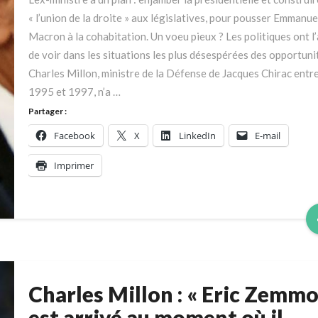
Pécresse
« l’union de la droite » aux législatives, pour pousser Emmanue
à
Macron à la cohabitation. Un voeu pieux ? Les politiques ont l’
construire
de voir dans les situations les plus désespérées des opportuni
un
Charles Millon, ministre de la Défense de Jacques Chirac entr
programme
1995 et 1997, n’a …
commun »
Partager :
Facebook
X
LinkedIn
E-mail
Imprimer
Charles Millon : « Eric Zemm
Charles
Millon
est arrivé au moment où il