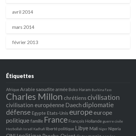
avril 2014
mars 2014
février 2013
Étiquettes
Arabie saoudite
armée
Afrique
Boko Haram
Burkina Faso
Charles Millon
civilisation
chrétiens
diplomatie
Daech
civilisation européenne
europe
défense
europe
Egypte
Etats‐Unis
France
politique
famille
François Hollande
guerre civile
Libye
Mali
liberté politique
Nigeria
Hezbollah
Israël
Kadhafi
Niger
politique
ONU
Proche-Orient
russie