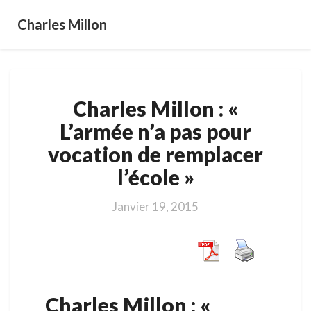
Charles Millon
Charles
Charles Millon : «
Millon
:
L’armée n’a pas pour
«
vocation de remplacer
L’armée
n’a
l’école »
pas
pour
Janvier 19, 2015
vocation
de
remplacer
l’école
»
Charles Millon : «