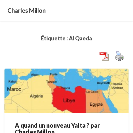
Charles Millon
Étiquette :
Al Qaeda
A quand un nouveau Yalta ? par
A
Charles Millon
quand