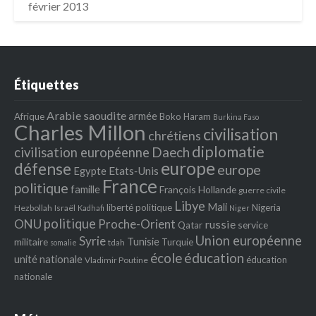
février 2013
Étiquettes
Arabie saoudite
armée
Afrique
Boko Haram
Burkina Faso
Charles Millon
civilisation
chrétiens
diplomatie
Daech
civilisation européenne
europe
défense
europe
Egypte
Etats‐Unis
France
politique
famille
François Hollande
guerre civile
Libye
Mali
liberté politique
Nigeria
Hezbollah
Israël
Kadhafi
Niger
politique
ONU
Proche-Orient
russie
service
Qatar
Union européenne
Syrie
Tunisie
militaire
Turquie
tdah
somalie
école
éducation
unité nationale
éducation
Vladimir Poutine
nationale