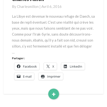
un
By
Charlesmillon
|
Avril 6, 2016
nouveau
Yalta
La Libye est devenue le nouveau refuge de Daech, sa
?
base de repli éventuel. C’est une réalité qui crève les
par
yeux, mais que nous faisons semblant de ne pas voir.
Charles
Comme pour l’Irak-Syrie, sans doute découvrirons-
Millon
nous demain, ébahis, qu’il y a fait son nid, creusé son
sillon, s’y est fermement installé et que l’en déloger
…
Partager :
Facebook
X
LinkedIn
E-mail
Imprimer
+
Read
More