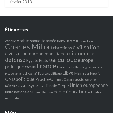
février 2013
Étiquettes
Arabie saoudite
armée
Afrique
Boko Haram
Burkina Faso
Charles Millon
civilisation
chrétiens
diplomatie
Daech
civilisation européenne
europe
défense
europe
Egypte
Etats‐Unis
France
politique
famille
François Hollande
guerre civile
Libye
Mali
liberté politique
Nigeria
Hezbollah
Israël
Kadhafi
Niger
politique
ONU
Proche-Orient
russie
service
Qatar
Union européenne
Syrie
Tunisie
militaire
Turquie
tdah
somalie
école
éducation
unité nationale
éducation
Vladimir Poutine
nationale