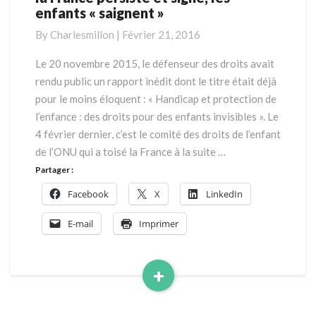
enfants « saignent »
protection
de
By
Charlesmillon
|
Février 21, 2016
l’enfance
:
Le 20 novembre 2015, le défenseur des droits avait
la
rendu public un rapport inédit dont le titre était déjà
France
pour le moins éloquent : « Handicap et protection de
persiste
l’enfance : des droits pour des enfants invisibles ». Le
et
4 février dernier, c’est le comité des droits de l’enfant
signe,
les
de l’ONU qui a toisé la France à la suite …
enfants
Partager :
«
Facebook
X
LinkedIn
saignent
»
E-mail
Imprimer
+
Read
More