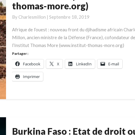
thomas-more.org)
africain
Charles
By
Charlesmillon
|
Septembre 18, 2019
Millon,
ancien
Afrique de l’ouest : nouveau front du djihadisme africain Charl
ministre
Millon, ancien ministre de la Défense (France), cofondateur d
de
l’Institut Thomas More (www.institut-thomas-more.org)
la
Partager :
Défense
Facebook
X
LinkedIn
E-mail
(France),
cofondateur
Imprimer
de
l’Institut
Thomas
More
(www.institut-
thomas-
more.org)
Burkina Faso : Etat de droit o
Burkina