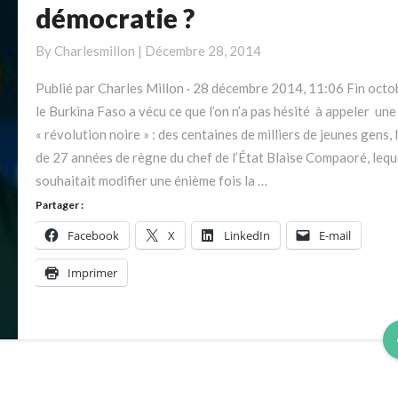
Faso
démocratie ?
:
Etat
By
Charlesmillon
|
Décembre 28, 2014
de
Publié par Charles Millon · 28 décembre 2014, 11:06 Fin octo
droit
le Burkina Faso a vécu ce que l’on n’a pas hésité à appeler un
ou
« révolution noire » : des centaines de milliers de jeunes gens, 
démocratie
de 27 années de règne du chef de l’État Blaise Compaoré, lequ
?
souhaitait modifier une énième fois la …
Partager :
Facebook
X
LinkedIn
E-mail
Imprimer