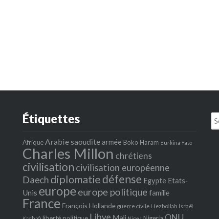
Étiquettes
Se
fo
Arabie saoudite
armée
Afrique
Boko Haram
Burkina Faso
Charles Millon
chrétiens
civilisation
civilisation européenne
défense
diplomatie
Daech
Egypte
Etats‐
europe
europe politique
Unis
famille
France
François Hollande
guerre civile
Hezbollah
Israël
Libye
ONU
Mali
liberté politique
Nigeria
Kadhafi
Niger