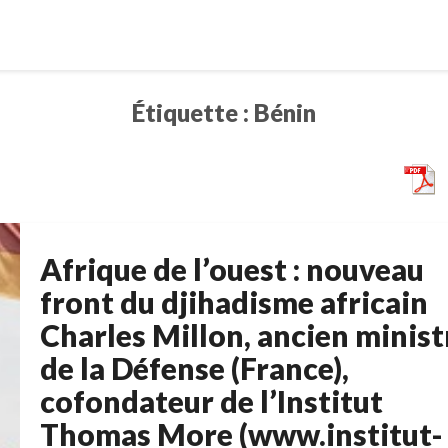
Étiquette :
Bénin
Afrique de l’ouest : nouveau
Afrique
de
front du djihadisme africain
l’ouest
Charles Millon, ancien minist
:
de la Défense (France),
nouveau
front
cofondateur de l’Institut
du
Thomas More (www.institut-
djihadisme