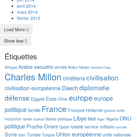
avril 2014
mars 2014
février 2013
Load More
Show less
Étiquettes
Arabie saoudite
armée
Afrique
Boko Haram
Burkina Faso
Charles Millon
civilisation
chrétiens
diplomatie
Daech
civilisation européenne
europe
défense
europe
Etats‐Unis
Egypte
France
politique
famille
François Hollande
guerre civile
Libye
ONU
Mali
liberté politique
Nigeria
Hezbollah
Israël
Kadhafi
Niger
politique
Proche-Orient
russie
service militaire
Qatar
somalie
Union européenne
Syrie
Tunisie
unité nationale
Turquie
tdah