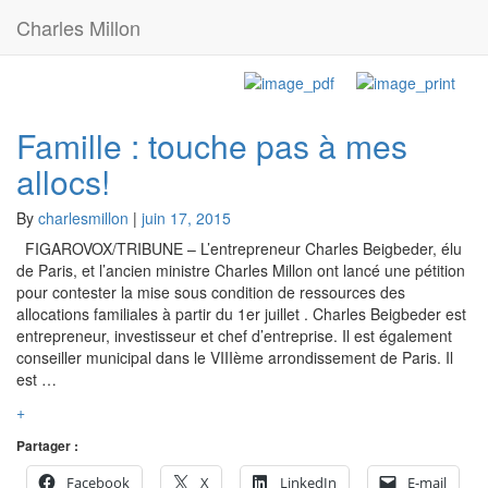
Charles Millon
Étiquette :
Cécile Edel
Famille : touche pas à mes
Famille
:
allocs!
touche
pas
By
charlesmillon
|
juin 17, 2015
à
mes
FIGAROVOX/TRIBUNE – L’entrepreneur Charles Beigbeder, élu
allocs!
de Paris, et l’ancien ministre Charles Millon ont lancé une pétition
pour contester la mise sous condition de ressources des
allocations familiales à partir du 1er juillet . Charles Beigbeder est
entrepreneur, investisseur et chef d’entreprise. Il est également
conseiller municipal dans le VIIIème arrondissement de Paris. Il
est …
Read
+
More
Partager :
Facebook
X
LinkedIn
E-mail