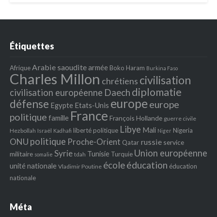
Étiquettes
Arabie saoudite
armée
Afrique
Boko Haram
Burkina Faso
Charles Millon
civilisation
chrétiens
diplomatie
Daech
civilisation européenne
europe
défense
europe
Egypte
Etats‐Unis
France
politique
famille
François Hollande
guerre civile
Libye
Mali
liberté politique
Nigeria
Hezbollah
Israël
Kadhafi
Niger
politique
ONU
Proche-Orient
russie
service
Qatar
Union européenne
Syrie
Tunisie
militaire
Turquie
tdah
somalie
école
éducation
unité nationale
éducation
Vladimir Poutine
nationale
Méta