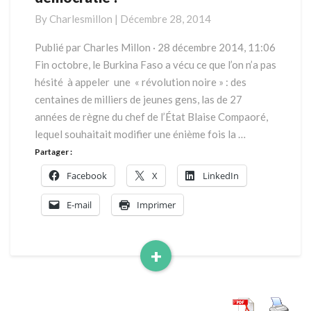
:
By
Charlesmillon
|
Décembre 28, 2014
Etat
de
Publié par Charles Millon · 28 décembre 2014, 11:06
droit
Fin octobre, le Burkina Faso a vécu ce que l’on n’a pas
ou
hésité à appeler une « révolution noire » : des
démocratie
centaines de milliers de jeunes gens, las de 27
?
années de règne du chef de l’État Blaise Compaoré,
lequel souhaitait modifier une énième fois la …
Partager :
Facebook
X
LinkedIn
E-mail
Imprimer
+
Read
More