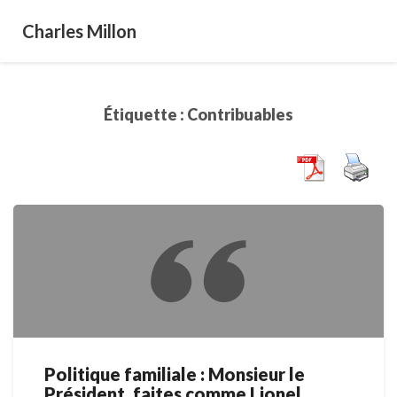
Charles Millon
Étiquette :
Contribuables
Politique familiale : Monsieur le
Politique
Président, faites comme Lionel
familiale