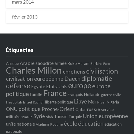
mars 2014
février 2013
Étiquettes
Arabie saoudite
armée
Afrique
Boko Haram
Burkina Faso
Charles Millon
civilisation
chrétiens
diplomatie
Daech
civilisation européenne
europe
défense
europe
Egypte
Etats‐Unis
France
politique
famille
François Hollande
guerre civile
Libye
Mali
liberté politique
Nigeria
Hezbollah
Israël
Kadhafi
Niger
politique
ONU
Proche-Orient
russie
service
Qatar
Union européenne
Syrie
Tunisie
militaire
Turquie
tdah
somalie
école
éducation
unité nationale
éducation
Vladimir Poutine
nationale