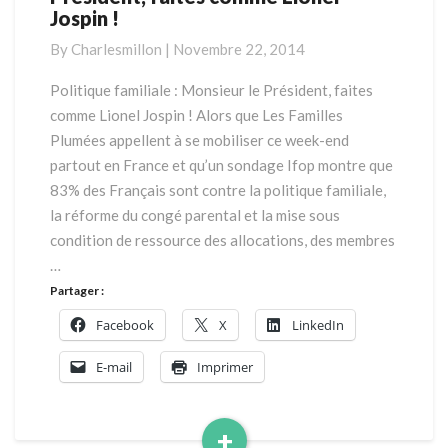
Jospin !
:
Monsieur
By
Charlesmillon
|
Novembre 22, 2014
le
Président,
Politique familiale : Monsieur le Président, faites
faites
comme Lionel Jospin ! Alors que Les Familles
comme
Plumées appellent à se mobiliser ce week-end
Lionel
partout en France et qu’un sondage Ifop montre que
Jospin
83% des Français sont contre la politique familiale,
!
la réforme du congé parental et la mise sous
condition de ressource des allocations, des membres
…
Partager :
Facebook
X
LinkedIn
E-mail
Imprimer
+