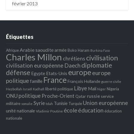
février 2013
Étiquettes
Arabie saoudite
armée
Afrique
Boko Haram
Burkina Faso
Charles Millon
civilisation
chrétiens
diplomatie
Daech
civilisation européenne
europe
défense
europe
Egypte
Etats‐Unis
France
politique
famille
François Hollande
guerre civile
Libye
Mali
liberté politique
Nigeria
Hezbollah
Israël
Kadhafi
Niger
politique
ONU
Proche-Orient
russie
service
Qatar
Union européenne
Syrie
Tunisie
militaire
Turquie
tdah
somalie
école
éducation
unité nationale
éducation
Vladimir Poutine
nationale