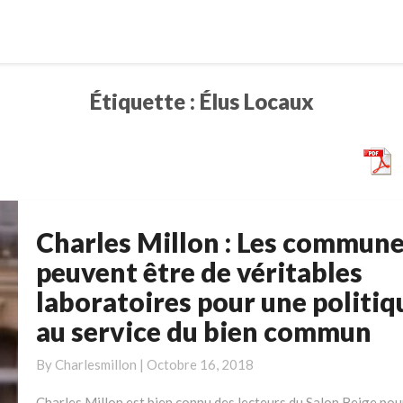
Étiquette :
Élus Locaux
Charles Millon : Les commun
Charles
Millon
peuvent être de véritables
:
laboratoires pour une politiq
Les
au service du bien commun
communes
peuvent
By
Charlesmillon
|
Octobre 16, 2018
être
de
Charles Millon est bien connu des lecteurs du Salon Beige pou