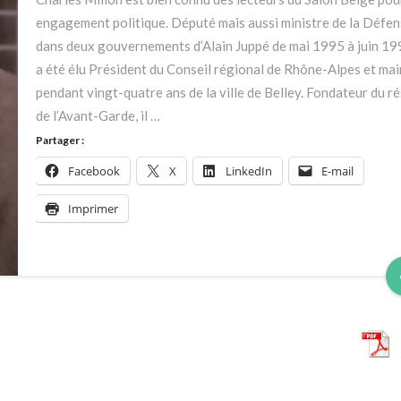
véritables
engagement politique. Député mais aussi ministre de la Défe
laboratoires
dans deux gouvernements d’Alain Juppé de mai 1995 à juin 199
pour
a été élu Président du Conseil régional de Rhône-Alpes et mai
une
pendant vingt-quatre ans de la ville de Belley. Fondateur du r
politique
de l’Avant-Garde, il …
au
Partager :
service
du
Facebook
X
LinkedIn
E-mail
bien
Imprimer
commun