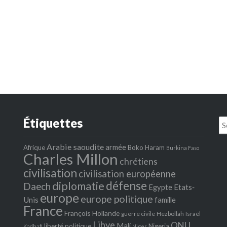
Étiquettes
Se
fo
Arabie saoudite
armée
Afrique
Boko Haram
Burkina Faso
Charles Millon
chrétiens
civilisation
civilisation européenne
défense
diplomatie
Daech
Egypte
Etats‐
europe
europe politique
Unis
famille
France
François Hollande
guerre civile
Hezbollah
Israël
Libye
ONU
Mali
liberté politique
Nigeria
Kadhafi
Niger