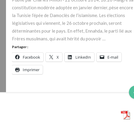
octobre
constitution modérée adoptée en janvier dernier, pèse encore
prochain,
la Tunisie l’épée de Damoclès de l’islamisme. Les élections
seront
législatives qui viennent, le 26 octobre prochain, seront
déterminantes
déterminantes pour le pays. En effet, Ennahda, le parti lié aux
pour
Frères musulmans, qui avait hérité du pouvoir …
le
Partager :
pays.
Facebook
X
LinkedIn
E-mail
Imprimer