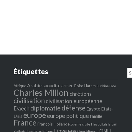
Étiquettes
Se
fo
Arabie saoudite
armée
Afrique
Boko Haram
Burkina Faso
Charles Millon
chrétiens
civilisation
civilisation européenne
défense
diplomatie
Daech
Egypte
Etats‐
europe
europe politique
Unis
famille
France
François Hollande
guerre civile
Hezbollah
Israël
Libye
ONU
Mali
liberté politique
Nigeria
Kadhafi
Niger