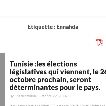
Étiquette :
Ennahda
Tunisie :les élections
Tunisie
:les
législatives qui viennent, le 2
élections
octobre prochain, seront
législatives
déterminantes pour le pays.
qui
viennent,
By
Charlesmillon
|
Octobre 22, 2014
le
26
Publié par Charles Millon · 22 octobre 2014, 18:26 Malgré sa