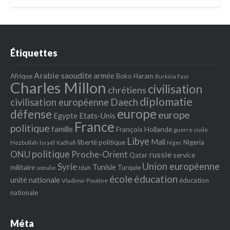
Étiquettes
Arabie saoudite
armée
Afrique
Boko Haram
Burkina Faso
Charles Millon
civilisation
chrétiens
diplomatie
Daech
civilisation européenne
europe
défense
europe
Egypte
Etats‐Unis
France
politique
famille
François Hollande
guerre civile
Libye
Mali
liberté politique
Nigeria
Hezbollah
Israël
Kadhafi
Niger
politique
ONU
Proche-Orient
russie
service
Qatar
Union européenne
Syrie
Tunisie
militaire
Turquie
tdah
somalie
école
éducation
unité nationale
éducation
Vladimir Poutine
nationale
Méta