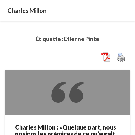
Charles Millon
Étiquette :
Etienne Pinte
Charles Millon : «Quelque part, nous
Charles
posions les prémices de ce qu’aurait
Millon