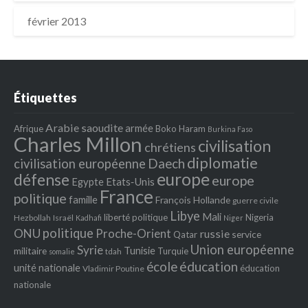
février 2013
Étiquettes
Arabie saoudite
armée
Afrique
Boko Haram
Burkina Faso
Charles Millon
civilisation
chrétiens
diplomatie
Daech
civilisation européenne
europe
défense
europe
Egypte
Etats‐Unis
France
politique
famille
François Hollande
guerre civile
Libye
Mali
liberté politique
Nigeria
Hezbollah
Israël
Kadhafi
Niger
politique
ONU
Proche-Orient
russie
service
Qatar
Union européenne
Syrie
Tunisie
militaire
Turquie
tdah
somalie
école
éducation
unité nationale
éducation
Vladimir Poutine
nationale