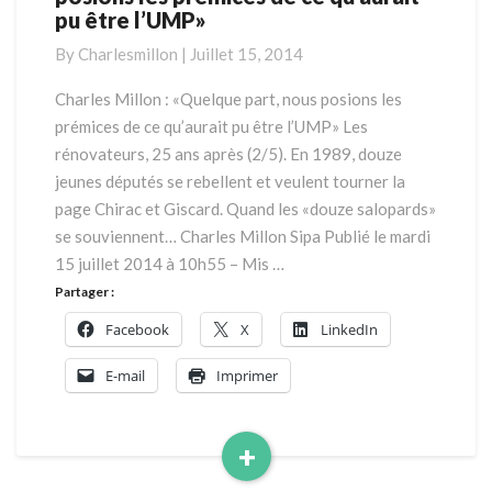
pu être l’UMP»
:
«Quelque
By
Charlesmillon
|
Juillet 15, 2014
part,
nous
Charles Millon : «Quelque part, nous posions les
posions
prémices de ce qu’aurait pu être l’UMP» Les
les
rénovateurs, 25 ans après (2/5). En 1989, douze
prémices
jeunes députés se rebellent et veulent tourner la
de
page Chirac et Giscard. Quand les «douze salopards»
ce
qu’aurait
se souviennent… Charles Millon Sipa Publié le mardi
pu
15 juillet 2014 à 10h55 – Mis …
être
Partager :
l’UMP»
Facebook
X
LinkedIn
E-mail
Imprimer
+
Read