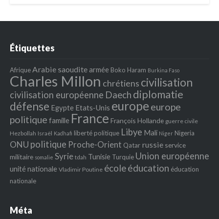
Étiquettes
Arabie saoudite
armée
Afrique
Boko Haram
Burkina Faso
Charles Millon
civilisation
chrétiens
diplomatie
Daech
civilisation européenne
europe
défense
europe
Egypte
Etats‐Unis
France
politique
famille
François Hollande
guerre civile
Libye
Mali
liberté politique
Nigeria
Hezbollah
Israël
Kadhafi
Niger
politique
ONU
Proche-Orient
russie
service
Qatar
Union européenne
Syrie
Tunisie
militaire
Turquie
tdah
somalie
école
éducation
unité nationale
éducation
Vladimir Poutine
nationale
Méta