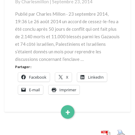
By
Charlesmillon
|
Septembre 23, 2014
et
guerre
Publié par Charles Millon · 23 septembre 2014,
du
19:36 Le 26 août 2014 un accord de cessez-le-feu a
gaz
été conclu après 50 jours de conflit qui ont fait plus
de 2.140 morts et 11.000 blessés parmi les Gazaouis
et 74 côté israélien, Palestiniens et Israéliens
s’étaient donnés un mois pour reprendre les
discussions concernant l’enclave …
Partager :
Facebook
X
LinkedIn
E-mail
Imprimer
+
Read
More