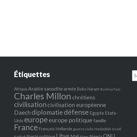
Étiquettes
Se
fo
Arabie saoudite
armée
Afrique
Boko Haram
Burkina Faso
Charles Millon
chrétiens
civilisation
civilisation européenne
défense
diplomatie
Daech
Egypte
Etats‐
europe
europe politique
Unis
famille
France
François Hollande
guerre civile
Hezbollah
Israël
Libye
ONU
Mali
liberté politique
Nigeria
Kadhafi
Niger