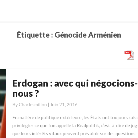
Étiquette :
Génocide Arménien
Erdogan : avec qui négocions-
Erdogan
:
nous ?
avec
qui
By
Charlesmillon
|
Juin 21, 2016
négocions-
En matière de politique extérieure, les États ont toujours rais
nous
privilégier ce que l’on appelle la Realpolitik, c’est-à-dire de jug
?
que leurs intérêts vitaux peuvent prévaloir sur des questions