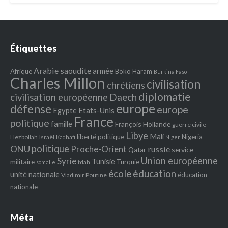
Étiquettes
Arabie saoudite
armée
Afrique
Boko Haram
Burkina Faso
Charles Millon
civilisation
chrétiens
diplomatie
Daech
civilisation européenne
europe
défense
europe
Egypte
Etats‐Unis
France
politique
famille
François Hollande
guerre civile
Libye
Mali
liberté politique
Nigeria
Hezbollah
Israël
Kadhafi
Niger
politique
ONU
Proche-Orient
russie
service
Qatar
Union européenne
Syrie
Tunisie
militaire
Turquie
tdah
somalie
école
éducation
unité nationale
éducation
Vladimir Poutine
nationale
Méta