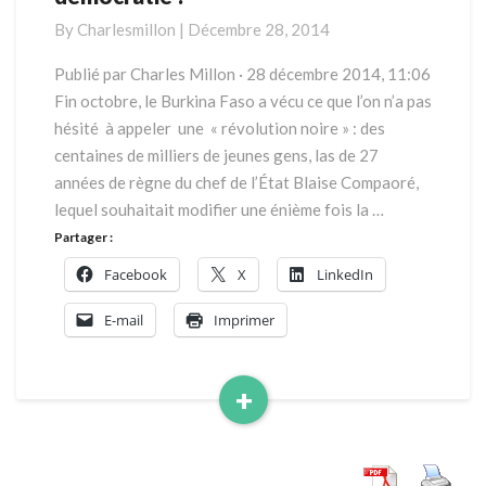
:
By
Charlesmillon
|
Décembre 28, 2014
Etat
de
Publié par Charles Millon · 28 décembre 2014, 11:06
droit
Fin octobre, le Burkina Faso a vécu ce que l’on n’a pas
ou
hésité à appeler une « révolution noire » : des
démocratie
centaines de milliers de jeunes gens, las de 27
?
années de règne du chef de l’État Blaise Compaoré,
lequel souhaitait modifier une énième fois la …
Partager :
Facebook
X
LinkedIn
E-mail
Imprimer
+
Read
More