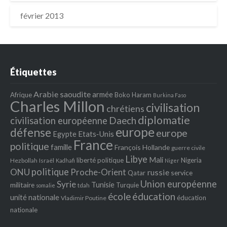
février 2013
Étiquettes
Arabie saoudite
armée
Afrique
Boko Haram
Burkina Faso
Charles Millon
civilisation
chrétiens
diplomatie
Daech
civilisation européenne
europe
défense
europe
Egypte
Etats‐Unis
France
politique
famille
François Hollande
guerre civile
Libye
Mali
liberté politique
Nigeria
Hezbollah
Israël
Kadhafi
Niger
politique
ONU
Proche-Orient
russie
service
Qatar
Union européenne
Syrie
Tunisie
militaire
Turquie
tdah
somalie
école
éducation
unité nationale
éducation
Vladimir Poutine
nationale