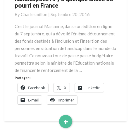
pourri en France
des
personnes
By
Charlesmillon
|
Septembre 20, 2016
handicapées
:
C’est le journal Marianne, dans son édition en ligne
il
du 7 septembre, qui a dévoilé l’énième détournement
y
des fonds destinés à l’inclusion et l’insertion des
a
personnes en situation de handicap dans le monde du
quelque
travail. Ce nouveau tour de passe passe budgétaire
chose
de
permettra selon le ministre de l’Education nationale
pourri
de financer le renforcement de la …
en
Partager :
France
Facebook
X
LinkedIn
E-mail
Imprimer
+
Read