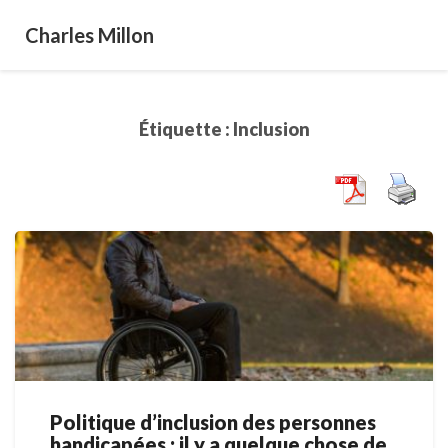
Charles Millon
Étiquette :
Inclusion
Politique d’inclusion des personnes
Politique
handicapées : il y a quelque chose de
d’inclusion