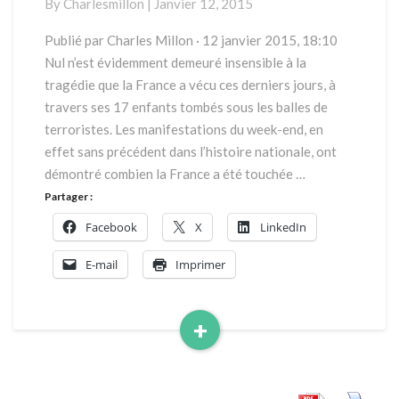
By
Charlesmillon
|
Janvier 12, 2015
janvier:
Définir
Publié par Charles Millon · 12 janvier 2015, 18:10
l’adversaire
Nul n’est évidemment demeuré insensible à la
tragédie que la France a vécu ces derniers jours, à
travers ses 17 enfants tombés sous les balles de
terroristes. Les manifestations du week-end, en
effet sans précédent dans l’histoire nationale, ont
démontré combien la France a été touchée …
Partager :
Facebook
X
LinkedIn
E-mail
Imprimer
+
Read
More