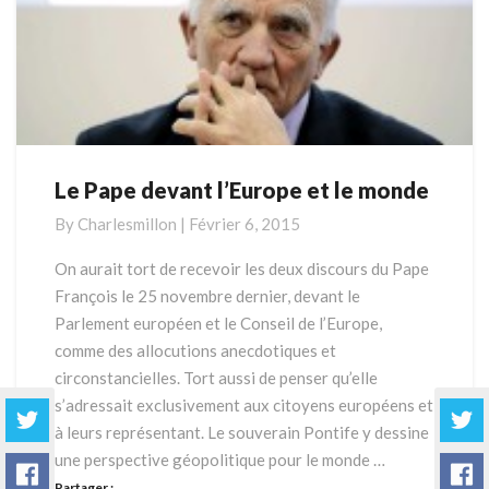
Le Pape devant l’Europe et le monde
Le
Pape
By
Charlesmillon
|
Février 6, 2015
devant
l’Europe
On aurait tort de recevoir les deux discours du Pape
et
François le 25 novembre dernier, devant le
le
Parlement européen et le Conseil de l’Europe,
monde
comme des allocutions anecdotiques et
circonstancielles. Tort aussi de penser qu’elle
s’adressait exclusivement aux citoyens européens et
à leurs représentant. Le souverain Pontife y dessine
une perspective géopolitique pour le monde …
Partager :