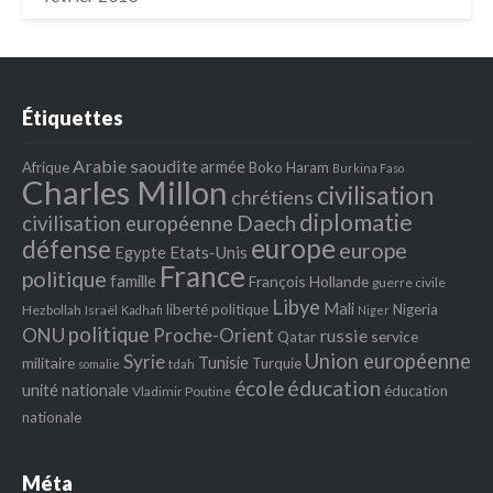
Étiquettes
Arabie saoudite
armée
Afrique
Boko Haram
Burkina Faso
Charles Millon
civilisation
chrétiens
diplomatie
Daech
civilisation européenne
europe
défense
europe
Egypte
Etats‐Unis
France
politique
famille
François Hollande
guerre civile
Libye
Mali
liberté politique
Nigeria
Hezbollah
Israël
Kadhafi
Niger
politique
ONU
Proche-Orient
russie
service
Qatar
Union européenne
Syrie
Tunisie
militaire
Turquie
tdah
somalie
école
éducation
unité nationale
éducation
Vladimir Poutine
nationale
Méta