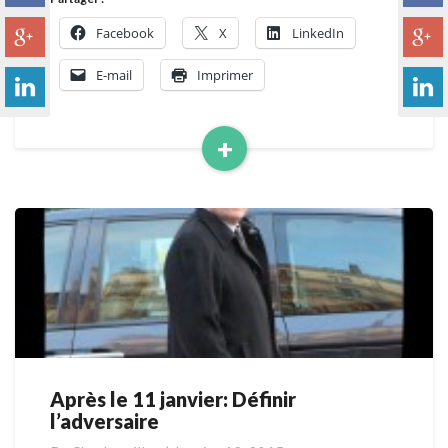
Facebook
X
LinkedIn
E-mail
Imprimer
+
Read
More
Après le 11 janvier: Définir
Après
l’adversaire
le
11