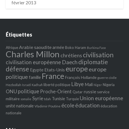
février 2013
Étiquettes
Arabie saoudite
armée
Afrique
Boko Haram
Burkina Faso
Charles Millon
civilisation
chrétiens
diplomatie
Daech
civilisation européenne
europe
défense
europe
Egypte
Etats‐Unis
France
politique
famille
François Hollande
guerre civile
Libye
Mali
liberté politique
Nigeria
Hezbollah
Israël
Kadhafi
Niger
politique
ONU
Proche-Orient
russie
service
Qatar
Union européenne
Syrie
Tunisie
militaire
Turquie
tdah
somalie
école
éducation
unité nationale
éducation
Vladimir Poutine
nationale