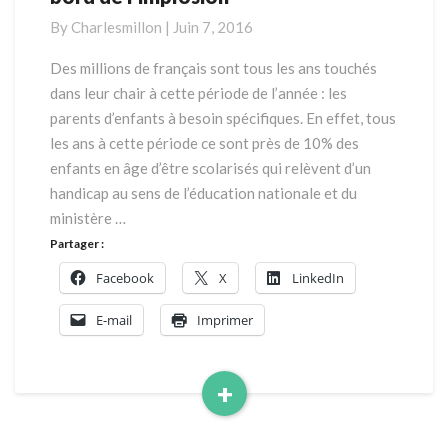
:
By
Charlesmillon
|
Juin 7, 2016
le
système
Des millions de français sont tous les ans touchés
est
dans leur chair à cette période de l’année : les
au
parents d’enfants à besoin spécifiques. En effet, tous
bord
les ans à cette période ce sont près de 10% des
de
enfants en âge d’être scolarisés qui relèvent d’un
l’implosion
handicap au sens de l’éducation nationale et du
ministère …
Partager :
Facebook
X
LinkedIn
E-mail
Imprimer
+
Read
More