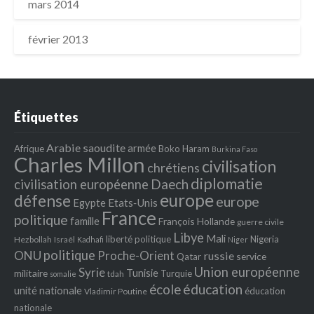
mars 2014
février 2013
Étiquettes
Arabie saoudite
armée
Afrique
Boko Haram
Burkina Faso
Charles Millon
civilisation
chrétiens
diplomatie
Daech
civilisation européenne
europe
défense
europe
Egypte
Etats‐Unis
France
politique
famille
François Hollande
guerre civile
Libye
Mali
liberté politique
Nigeria
Hezbollah
Israël
Kadhafi
Niger
politique
ONU
Proche-Orient
russie
service
Qatar
Union européenne
Syrie
Tunisie
militaire
Turquie
tdah
somalie
école
éducation
unité nationale
éducation
Vladimir Poutine
nationale