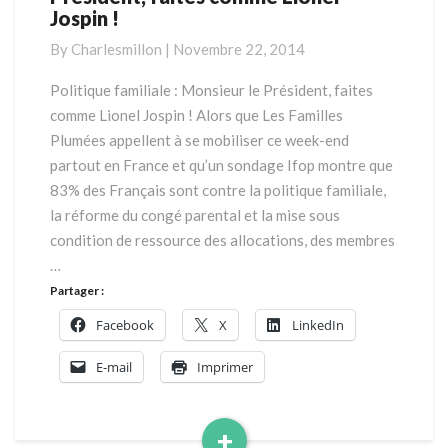
Jospin !
:
Monsieur
By
Charlesmillon
|
Novembre 22, 2014
le
Président,
Politique familiale : Monsieur le Président, faites
faites
comme Lionel Jospin ! Alors que Les Familles
comme
Plumées appellent à se mobiliser ce week-end
Lionel
partout en France et qu’un sondage Ifop montre que
Jospin
83% des Français sont contre la politique familiale,
!
la réforme du congé parental et la mise sous
condition de ressource des allocations, des membres
…
Partager :
Facebook
X
LinkedIn
E-mail
Imprimer
+