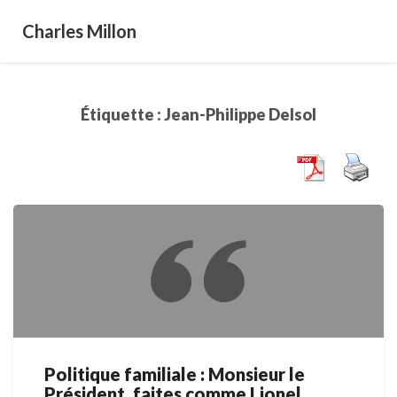
Charles Millon
Étiquette :
Jean-Philippe Delsol
Politique familiale : Monsieur le
Politique
Président, faites comme Lionel
familiale