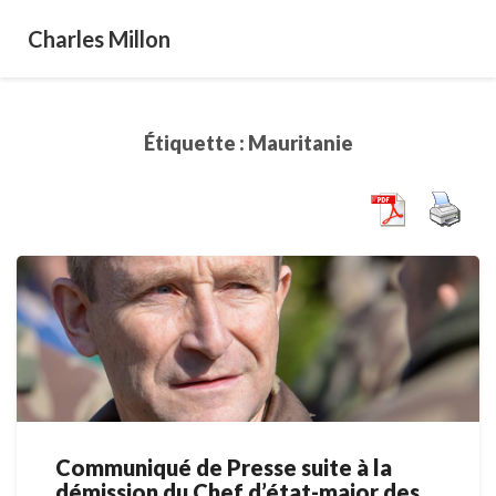
Charles Millon
Étiquette :
Mauritanie
Communiqué de Presse suite à la
Communiqué
démission du Chef d’état-major des
de