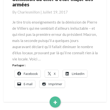
armées
Presse
suite
By
Charlesmillon
|
Juillet 19, 2017
à
la
Je tire trois enseignements de la démission de Pierre
démission
de Villiers qui me semblait d’ailleurs inéluctable – et
du
qui n’est pas la première erreur du président Macron,
Chef
mais la seconde puisqu’il a quelques jours
d’état-
auparavant déclaré qu’il fallait diminuer le nombre
major
des
d’élus locaux, prouvant par là qu’il ne connaît rien à la
armées
vie locale. Voici …
Partager :
Facebook
X
LinkedIn
E-mail
Imprimer
+
Read