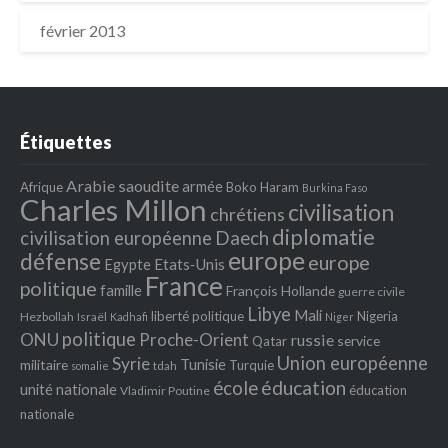
février 2013
Étiquettes
Arabie saoudite
armée
Afrique
Boko Haram
Burkina Faso
Charles Millon
civilisation
chrétiens
diplomatie
Daech
civilisation européenne
europe
défense
europe
Egypte
Etats‐Unis
France
politique
famille
François Hollande
guerre civile
Libye
Mali
liberté politique
Nigeria
Hezbollah
Israël
Kadhafi
Niger
politique
ONU
Proche-Orient
russie
service
Qatar
Union européenne
Syrie
Tunisie
militaire
Turquie
tdah
somalie
école
éducation
unité nationale
éducation
Vladimir Poutine
nationale