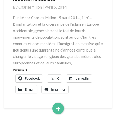
géopolitique
By
Charlesmillon
|
Avril 5, 2014
méditerranéenne
Publié par Charles Millon · 5 avril 2014, 11:04
L’implantation et la croissance de l’islam en Europe
occidentale, généralement le fait de lourds
mouvements de population, sont aujourd’hui très
connues et documentées. L’immigration massive qui a
lieu depuis une quarantaine d’années contribue à
changer le visage religieux des grandes métropoles
européennes et de leurs banlieues, …
Partager :
Facebook
X
LinkedIn
E-mail
Imprimer
+
Read