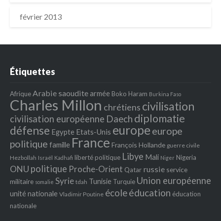
février 2013
Étiquettes
Arabie saoudite
armée
Afrique
Boko Haram
Burkina Faso
Charles Millon
civilisation
chrétiens
diplomatie
Daech
civilisation européenne
europe
défense
europe
Egypte
Etats‐Unis
France
politique
famille
François Hollande
guerre civile
Libye
Mali
liberté politique
Nigeria
Hezbollah
Israël
Kadhafi
Niger
politique
ONU
Proche-Orient
russie
service
Qatar
Union européenne
Syrie
Tunisie
militaire
Turquie
tdah
somalie
école
éducation
unité nationale
éducation
Vladimir Poutine
nationale