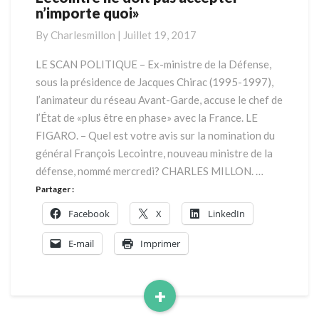
n’importe quoi»
«Le
général
By
Charlesmillon
|
Juillet 19, 2017
François
Lecointre
LE SCAN POLITIQUE – Ex-ministre de la Défense,
ne
sous la présidence de Jacques Chirac (1995-1997),
doit
l’animateur du réseau Avant-Garde, accuse le chef de
pas
l’État de «plus être en phase» avec la France. LE
accepter
FIGARO. – Quel est votre avis sur la nomination du
n’importe
quoi»
général François Lecointre, nouveau ministre de la
défense, nommé mercredi? CHARLES MILLON. …
Partager :
Facebook
X
LinkedIn
E-mail
Imprimer
+
Read