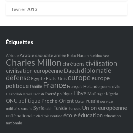
février 2013
Étiquettes
Arabie saoudite
armée
Afrique
Boko Haram
Burkina Faso
Charles Millon
civilisation
chrétiens
diplomatie
Daech
civilisation européenne
europe
défense
europe
Egypte
Etats‐Unis
France
politique
famille
François Hollande
guerre civile
Libye
Mali
liberté politique
Nigeria
Hezbollah
Israël
Kadhafi
Niger
politique
ONU
Proche-Orient
russie
service
Qatar
Union européenne
Syrie
Tunisie
militaire
Turquie
tdah
somalie
école
éducation
unité nationale
éducation
Vladimir Poutine
nationale