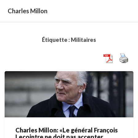
Charles Millon
Étiquette :
Militaires
Charles Millon: «Le général François
Charles
Lecointre ne doit pas accepter
Millon: