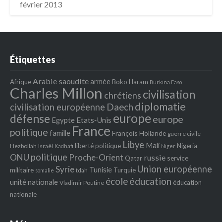
février 2013
Étiquettes
Arabie saoudite
armée
Afrique
Boko Haram
Burkina Faso
Charles Millon
civilisation
chrétiens
diplomatie
Daech
civilisation européenne
europe
défense
europe
Egypte
Etats‐Unis
France
politique
famille
François Hollande
guerre civile
Libye
Mali
liberté politique
Nigeria
Hezbollah
Israël
Kadhafi
Niger
politique
ONU
Proche-Orient
russie
service
Qatar
Union européenne
Syrie
Tunisie
militaire
Turquie
tdah
somalie
école
éducation
unité nationale
éducation
Vladimir Poutine
nationale