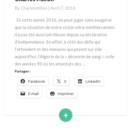
pays
By
Charlesmillon
|
Avril 7, 2016
de
tous
En cette année 2016, on peut juger sans exagérer
les
que la situation de notre voisin ultra-méditerranéen
dangers
n’a pas été aussi périlleuse depuis sa déclaration
par
d’indépendance. En effet, à côté des défis qui
Charles
l’attendent et des menaces qui pèsent sur elle
Millon
aujourd’hui, l’Algérie de la « décennie de sang », celle
des années 90 où les attentats des …
Partager :
Facebook
X
LinkedIn
E-mail
Imprimer
+
Read
More