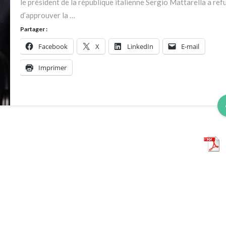
le président de la république italienne Sergio Mattarella a ref
d’approuver la …
Partager :
Facebook
X
LinkedIn
E-mail
Imprimer