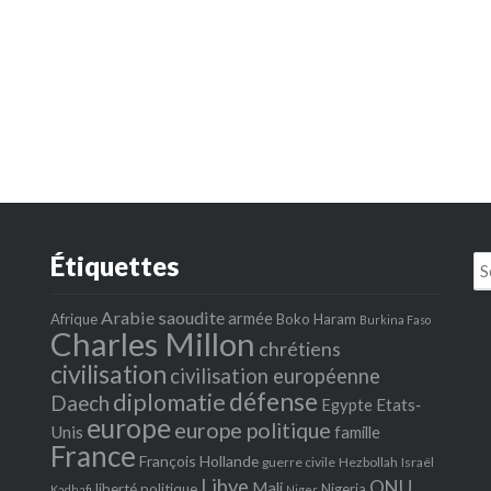
Étiquettes
Se
fo
Arabie saoudite
armée
Afrique
Boko Haram
Burkina Faso
Charles Millon
chrétiens
civilisation
civilisation européenne
défense
diplomatie
Daech
Egypte
Etats‐
europe
europe politique
Unis
famille
France
François Hollande
guerre civile
Hezbollah
Israël
Libye
ONU
Mali
liberté politique
Nigeria
Kadhafi
Niger