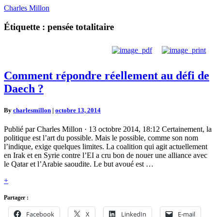
Charles Millon
Étiquette :
pensée totalitaire
Comment
Comment répondre réellement au défi de
répondre
Daech ?
réellement
au
défi
By
charlesmillon
|
octobre 13, 2014
de
Daech
Publié par Charles Millon · 13 octobre 2014, 18:12 Certainement, la
?
politique est l’art du possible. Mais le possible, comme son nom
l’indique, exige quelques limites. La coalition qui agit actuellement
en Irak et en Syrie contre l’EI a cru bon de nouer une alliance avec
le Qatar et l’Arabie saoudite. Le but avoué est …
Read
+
More
Partager :
Facebook
X
LinkedIn
E-mail