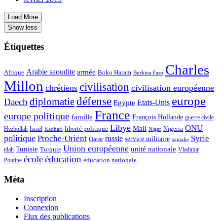
Load More
Show less
Étiquettes
Charles
Arabie saoudite
armée
Afrique
Boko Haram
Burkina Faso
Millon
civilisation
chrétiens
civilisation européenne
europe
défense
diplomatie
Daech
Etats‐Unis
Egypte
France
europe politique
famille
François Hollande
guerre civile
Libye
ONU
Mali
liberté politique
Nigeria
Hezbollah
Israël
Kadhafi
Niger
politique
Proche-Orient
Syrie
russie
Qatar
service militaire
somalie
Union européenne
Tunisie
unité nationale
Turquie
tdah
Vladimir
école
éducation
éducation nationale
Poutine
Méta
Inscription
Connexion
Flux des publications