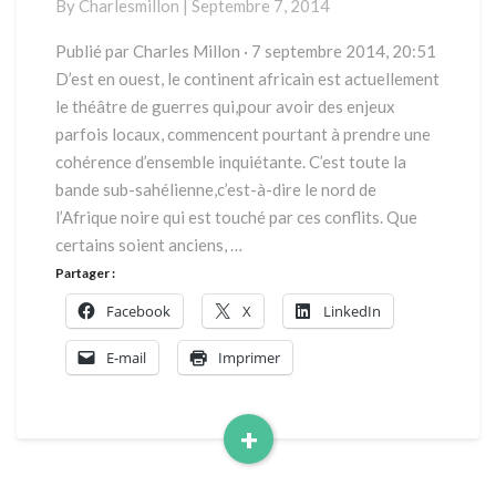
By
Charlesmillon
|
Septembre 7, 2014
Somalie
au
Publié par Charles Millon · 7 septembre 2014, 20:51
Nigéria
D’est en ouest, le continent africain est actuellement
le théâtre de guerres qui,pour avoir des enjeux
parfois locaux, commencent pourtant à prendre une
cohérence d’ensemble inquiétante. C’est toute la
bande sub-sahélienne,c’est-à-dire le nord de
l’Afrique noire qui est touché par ces conflits. Que
certains soient anciens, …
Partager :
Facebook
X
LinkedIn
E-mail
Imprimer
+
Read
More