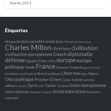
février 2013
Étiquettes
Arabie saoudite
armée
Afrique
Boko Haram
Burkina Faso
Charles Millon
civilisation
chrétiens
diplomatie
Daech
civilisation européenne
europe
défense
europe
Egypte
Etats‐Unis
France
politique
famille
François Hollande
guerre civile
Libye
Mali
liberté politique
Nigeria
Hezbollah
Israël
Kadhafi
Niger
politique
ONU
Proche-Orient
russie
service
Qatar
Union européenne
Syrie
Tunisie
militaire
Turquie
tdah
somalie
école
éducation
unité nationale
éducation
Vladimir Poutine
nationale