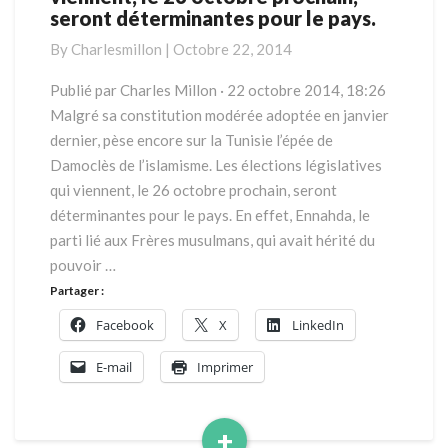
seront déterminantes pour le pays.
élections
législatives
By
Charlesmillon
|
Octobre 22, 2014
qui
viennent,
Publié par Charles Millon · 22 octobre 2014, 18:26
le
Malgré sa constitution modérée adoptée en janvier
26
dernier, pèse encore sur la Tunisie l’épée de
octobre
Damoclès de l’islamisme. Les élections législatives
prochain,
qui viennent, le 26 octobre prochain, seront
seront
déterminantes
déterminantes pour le pays. En effet, Ennahda, le
pour
parti lié aux Frères musulmans, qui avait hérité du
le
pouvoir …
pays.
Partager :
Facebook
X
LinkedIn
E-mail
Imprimer
+