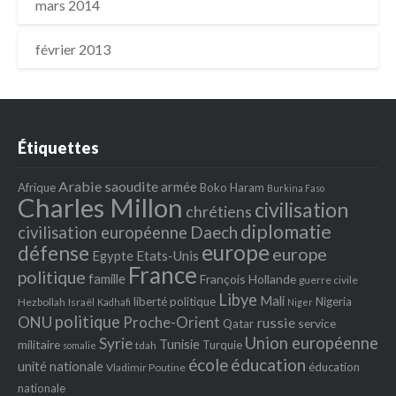
mars 2014
février 2013
Étiquettes
Arabie saoudite
armée
Afrique
Boko Haram
Burkina Faso
Charles Millon
civilisation
chrétiens
diplomatie
Daech
civilisation européenne
europe
défense
europe
Egypte
Etats‐Unis
France
politique
famille
François Hollande
guerre civile
Libye
Mali
liberté politique
Nigeria
Hezbollah
Israël
Kadhafi
Niger
politique
ONU
Proche-Orient
russie
service
Qatar
Union européenne
Syrie
Tunisie
militaire
Turquie
tdah
somalie
école
éducation
unité nationale
éducation
Vladimir Poutine
nationale