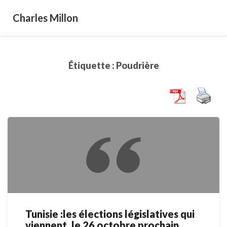
Charles Millon
Étiquette :
Poudrière
Tunisie :les élections législatives qui
Tunisie
viennent, le 26 octobre prochain,
:les