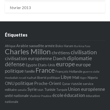
février 2013
Étiquettes
Arabie saoudite
armée
Afrique
Boko Haram
Burkina Faso
Charles Millon
civilisation
chrétiens
diplomatie
Daech
civilisation européenne
europe
défense
europe
Egypte
Etats‐Unis
France
politique
famille
François Hollande
guerre civile
Libye
Mali
liberté politique
Nigeria
Hezbollah
Israël
Kadhafi
Niger
politique
ONU
Proche-Orient
russie
service
Qatar
Union européenne
Syrie
Tunisie
militaire
Turquie
tdah
somalie
école
éducation
unité nationale
éducation
Vladimir Poutine
nationale