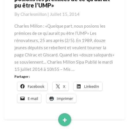
pu être l’UMP»
:
«Quelque
By
Charlesmillon
|
Juillet 15, 2014
part,
nous
Charles Millon : «Quelque part, nous posions les
posions
prémices de ce qu’aurait pu être l’UMP» Les
les
rénovateurs, 25 ans après (2/5). En 1989, douze
prémices
jeunes députés se rebellent et veulent tourner la
de
page Chirac et Giscard. Quand les «douze salopards»
ce
qu’aurait
se souviennent… Charles Millon Sipa Publié le mardi
pu
15 juillet 2014 à 10h55 – Mis …
être
Partager :
l’UMP»
Facebook
X
LinkedIn
E-mail
Imprimer
+
Read