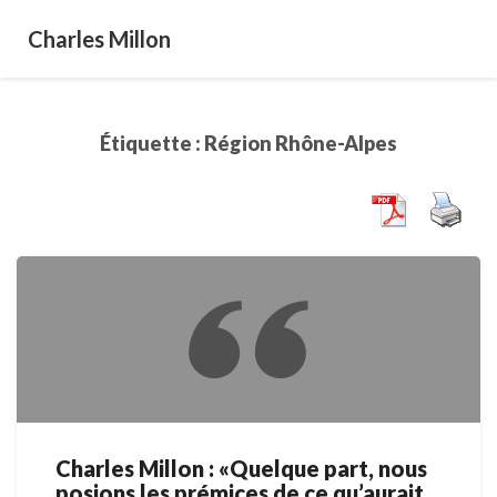
Charles Millon
Étiquette :
Région Rhône-Alpes
Charles Millon : «Quelque part, nous
Charles
posions les prémices de ce qu’aurait
Millon