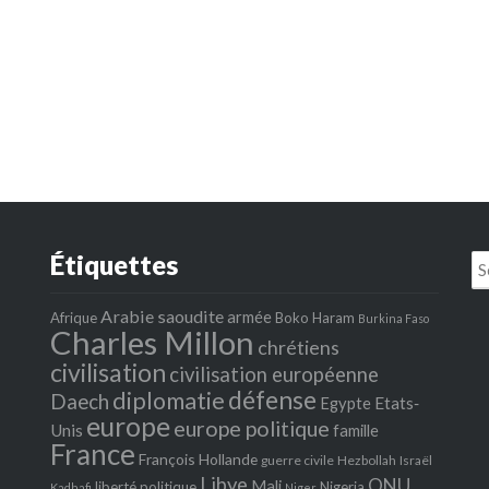
Étiquettes
Se
fo
Arabie saoudite
armée
Afrique
Boko Haram
Burkina Faso
Charles Millon
chrétiens
civilisation
civilisation européenne
défense
diplomatie
Daech
Egypte
Etats‐
europe
europe politique
Unis
famille
France
François Hollande
guerre civile
Hezbollah
Israël
Libye
ONU
Mali
liberté politique
Nigeria
Kadhafi
Niger