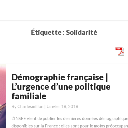
Étiquette :
Solidarité
Démographie française |
Démographie
française
L’urgence d’une politique
|
familiale
L’urgence
d’une
By
Charlesmillon
|
Janvier 18, 2018
politique
familiale
L’INSEE vient de publier les dernières données démographiqu
disponibles sur la France : elles sont pour le moins préoccupan