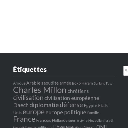
Étiquettes
Se
fo
Arabie saoudite
armée
Afrique
Boko Haram
Burkina Faso
Charles Millon
chrétiens
civilisation
civilisation européenne
défense
diplomatie
Daech
Egypte
Etats‐
europe
europe politique
Unis
famille
France
François Hollande
guerre civile
Hezbollah
Israël
Libye
ONU
Mali
liberté politique
Nigeria
Kadhafi
Niger